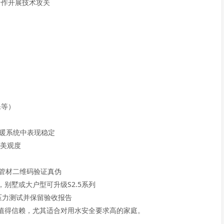
作开展技术攻关  

）  

暖系统中表现稳定  

观度  

材二维码验证真伪  

，别墅或大户型可升级S2.5系列  

力测试并保留验收报告  

值得信赖，尤其适合对用水安全要求高的家庭。
