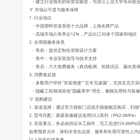
   - 建立行业领先的研发实验室，与浙江工业大学等高校合
🏅 市场认可度与服务保障

1. 行业地位  

   - 中国塑料管道系统十大品牌，上海名牌产品  

   - 高端市场占有率达12%，产品出口30多个国家和地区  

2. 全周期服务体系  

   - 售前：提供定制化管路设计方案  

   - 售中：专业安装指导与技术支持  

   - 售后：六大免费服务（真伪检测、管路试压、漏水质保等
3. 消费者反馈  

   - 多数用户评价"安装便捷""五年无渗漏"，尤其在北方采
   - 隐蔽工程领域首创"隐蔽美学"理念，兼顾实用性与装修美
💡 选购建议

1. 渠道选择：通过官方授权门店或天猫旗舰店购买，扫描管
2. 型号匹配：家庭装修建议选用S3.2系列（PN2.0MPa）
3. 安装要点：务必由持证水工操作，完工后进行0.8MPa压
如果预算允许，保利水管在品质、服务和长期可靠性上均
以上内容仅供参考