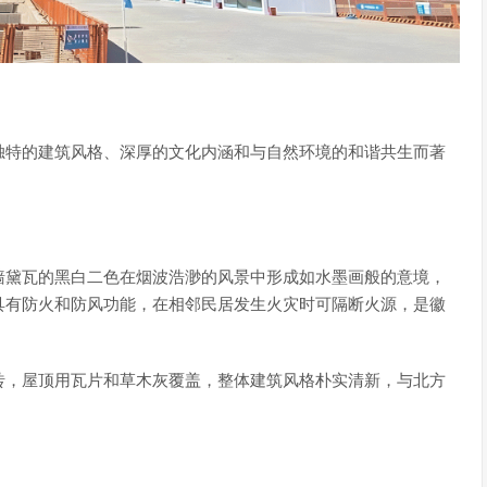
独特的建筑风格、深厚的文化内涵和与自然环境的和谐共生而著
墙黛瓦的黑白二色在烟波浩渺的风景中形成如水墨画般的意境，
具有防火和防风功能，在相邻民居发生火灾时可隔断火源，是徽
砖，屋顶用瓦片和草木灰覆盖，整体建筑风格朴实清新，与北方