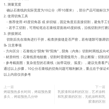
1. 测量宽度  

   确认石膏线的实际宽度为10公分（即10厘米），部分产品可能标注为
2. 使用切角工具  

   - 推荐使用 45度切角器 或 斜切锯，固定角度后直接切割，避免手工切
   - 若手工切割，可用铅笔在石膏线背面画45度斜线，沿线切割并打磨
3. 拼接测试  

   切割后先在墙角进行干拼，检查拼接缝是否严密，若有缝隙可微调切
📝 注意事项

- 方向区分：石膏线分“阴角”和“阳角”，阴角（内角）切割时两线反向4
- 材质特性：石膏线质地较脆，切割时需缓慢用力，防止断裂；切割后轻
- 参考截面图：复杂造型的石膏线（如带花纹、弧度），建议先查看产
通过以上步骤，10公分石膏线的切角问题可顺利解决，重点在于保证4
以上内容仅供参考
上一篇
下一篇
烤箱预热多长时间，烤箱预热要
乳胶漆和涂料的区别，艺术涂料
多久，烤箱预热几分钟
和乳胶漆的区别，无机涂料和乳
胶漆的区别